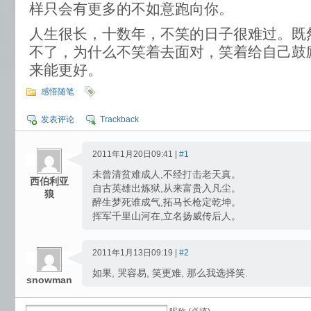
样只会有更多的不如意跑向你。
人生很长，十数年，不笑的日子很难过。既
不了，为什么不笑着去面对，笑着给自己鼓
来能更好。
感悟随笔
发表评论
Trackback
2011年1月20日09:41 |
#1
未曾清贫难成人,不经打击老天真。
西伯利亚
自古英雄出炼狱,从来富贵入凡尘。
狼
醉生梦死谁成气,拓马长枪定乾坤。
挥军千里山河在,立名扬威传后人。
2011年1月13日09:19 |
#2
如果, 哭容易, 笑更难, 那么我选择笑.
snowman