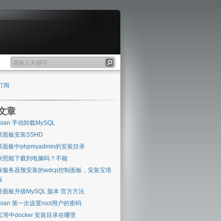
订阅
文章
bian 手动卸载MySQL
塔面板安装SSHD
塔面板中phpmyadmin的安装目录
快照能下载到电脑吗？不能
除服务器预安装的wdcp控制面板，安装宝塔
板
塔面板升级MySQL 版本 官方方法
bian 第一次设置root用户的密码
 宝塔中docker 安装目录在哪里