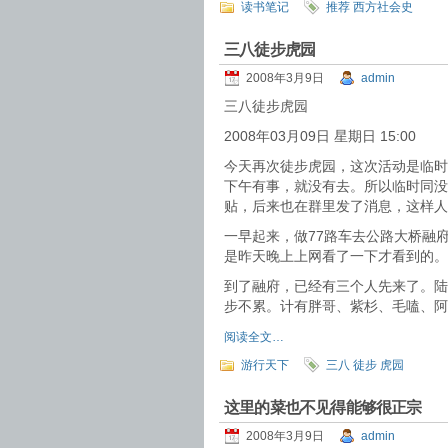
读书笔记
推荐 西方社会史
三八徒步虎园
2008年3月9日
admin
三八徒步虎园
2008年03月09日 星期日 15:00
今天再次徒步虎园，这次活动是临时
下午有事，就没有去。所以临时同没
贴，后来也在群里发了消息，这样人
一早起来，做77路车去公路大桥融
是昨天晚上上网看了一下才看到的。
到了融府，已经有三个人先来了。陆
步不累。计有胖哥、紫杉、毛嗑、阿
阅读全文…
游行天下
三八 徒步 虎园
这里的菜也不见得能够很正宗
2008年3月9日
admin