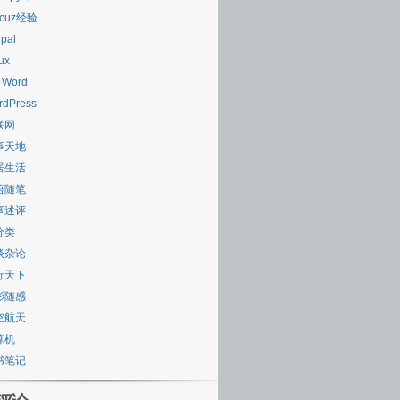
scuz经验
pal
ux
 Word
rdPress
联网
事天地
居生活
悟随笔
事述评
分类
谈杂论
行天下
影随感
空航天
算机
书笔记