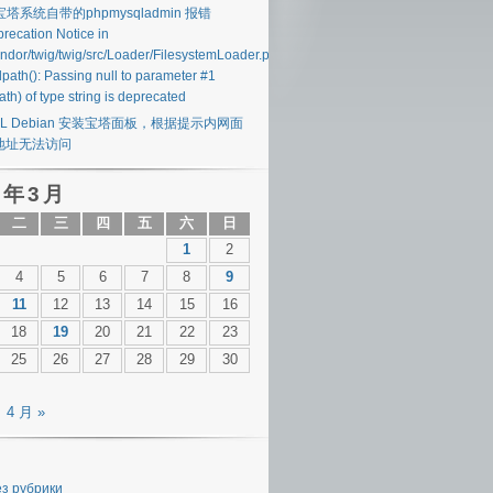
 宝塔系统自带的phpmysqladmin 报错
recation Notice in
endor/twig/twig/src/Loader/FilesystemLoader.php#40
lpath(): Passing null to parameter #1
ath) of type string is deprecated
SL Debian 安装宝塔面板，根据提示内网面
地址无法访问
 年 3 月
二
三
四
五
六
日
1
2
4
5
6
7
8
9
11
12
13
14
15
16
18
19
20
21
22
23
25
26
27
28
29
30
4 月 »
ез рубрики