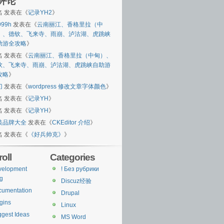
评论
名
发表在《
记录YH2
》
999h
发表在《
云南丽江、香格里拉（中
）、德钦、飞来寺、雨崩、泸沽湖、虎跳峡
助游全攻略
》
名
发表在《
云南丽江、香格里拉（中甸）、
钦、飞来寺、雨崩、泸沽湖、虎跳峡自助游
攻略
》
刀
发表在《
wordpress 修改文章字体颜色
》
名
发表在《
记录YH
》
名
发表在《
记录YH
》
装品牌大全
发表在《
CKEditor 介绍
》
名
发表在《
《好兵帅克》
》
oll
Categories
velopment
! Без рубрики
g
Discuz经验
cumentation
Drupal
gins
Linux
gest Ideas
MS Word