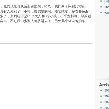
Sup
，竟然见永哥从后面跳出来，哈哈，我们两个家都比较远，
Th
真有人先到了，不错，挺积极的啊。陆陆续续，穿着各色服
Wor
多了，最后统计是61个大人和3个小孩，出乎意料啊。绿茶跟
客车，不过我们多数人都挤进去了，另外几个坐自驾的车。
Arch
20
20
20
20