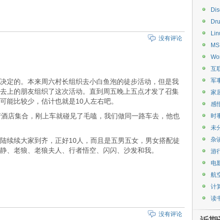
Di
Dru
Lin
没有评论
MS
Wo
互
军
决定的。本来周六村长组织去小白鱼泡的徒步活动，但是我
去上的朋友组织了这次活动。直到周五晚上五点才发了召集
家
可能比较少，估计也就是10人左右吧。
感
府酒店集合，刚上车就碰见了毛嗑，我们做同一路车去，他也
时
未
杂
陆续续大家到齐，正好10人，而且是五男五女，男女搭配徒
静、老狼、老狼夫人、行者悟空、闪闪、沙发和我。
游
电
航
计
读
没有评论