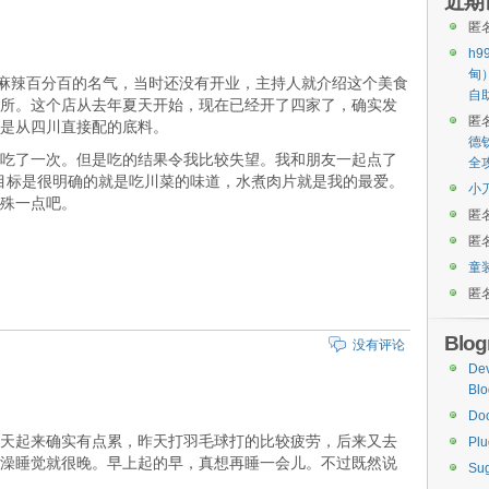
近期
匿
h9
甸
说麻辣百分百的名气，当时还没有开业，主持人就介绍这个美食
自
所。这个店从去年夏天开始，现在已经开了四家了，确实发
匿
是从四川直接配的底料。
德
吃了一次。但是吃的结果令我比较失望。我和朋友一起点了
全
我的目标是很明确的就是吃川菜的味道，水煮肉片就是我的最爱。
小
殊一点吧。
匿
匿
童
匿
Blogr
没有评论
De
Blo
Do
天起来确实有点累，昨天打羽毛球打的比较疲劳，后来又去
Plu
澡睡觉就很晚。早上起的早，真想再睡一会儿。不过既然说
Sug