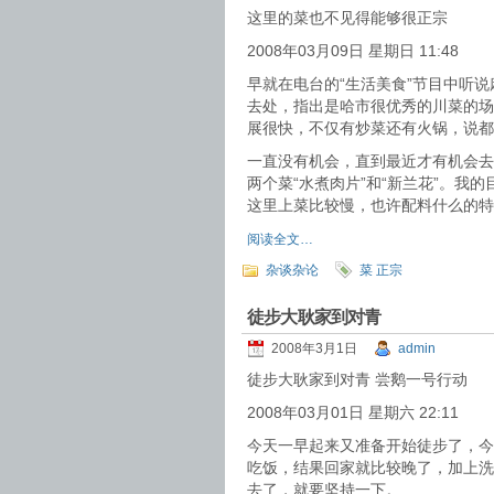
这里的菜也不见得能够很正宗
2008年03月09日 星期日 11:48
早就在电台的“生活美食”节目中听
去处，指出是哈市很优秀的川菜的场
展很快，不仅有炒菜还有火锅，说都
一直没有机会，直到最近才有机会去
两个菜“水煮肉片”和“新兰花”。
这里上菜比较慢，也许配料什么的特
阅读全文…
杂谈杂论
菜 正宗
徒步大耿家到对青
2008年3月1日
admin
徒步大耿家到对青 尝鹅一号行动
2008年03月01日 星期六 22:11
今天一早起来又准备开始徒步了，今
吃饭，结果回家就比较晚了，加上洗
去了，就要坚持一下。