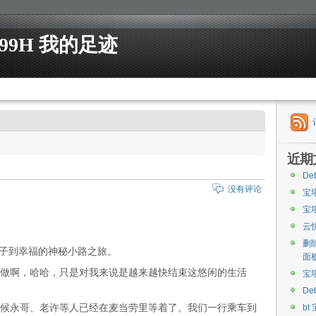
99H 我的足迹
近期
De
没有评论
宝
宝
云
删
洼子到幸福的神秘小路之旅。
面
做啊，哈哈，只是对我来说是越来越快结束这悠闲的生活
宝
De
候永哥、老许等人已经在麦当劳里等着了。我们一行乘车到
bt