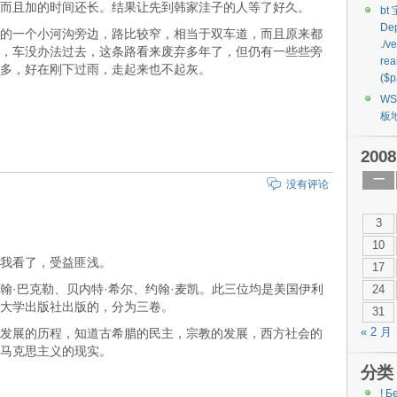
而且加的时间还长。结果让先到韩家洼子的人等了好久。
bt
Dep
的一个小河沟旁边，路比较窄，相当于双车道，而且原来都
./v
，车没办法过去，这条路看来废弃多年了，但仍有一些些旁
rea
多，好在刚下过雨，走起来也不起灰。
($p
W
板
2008
一
没有评论
3
10
我看了，受益匪浅。
17
翰·巴克勒、贝内特·希尔、约翰·麦凯。此三位均是美国伊利
24
大学出版社出版的，分为三卷。
31
发展的历程，知道古希腊的民主，宗教的发展，西方社会的
« 2 月
马克思主义的现实。
分类
! Б