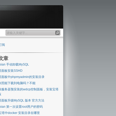
订阅
文章
bian 手动卸载MySQL
塔面板安装SSHD
塔面板中phpmyadmin的安装目录
快照能下载到电脑吗？不能
除服务器预安装的wdcp控制面板，安装宝塔
板
塔面板升级MySQL 版本 官方方法
bian 第一次设置root用户的密码
 宝塔中docker 安装目录在哪里