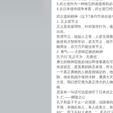
3.武士道作为一种独立的道德准则
4.从日本侵华战争来看，武士道已
武士道的精神（以下7条均节录自该
1. 正义或节义
正义是依据理性，针对某些行为，毫
出击。
所谓节义，就如人之骨，人若无骨骼
纵使有才智和学识，若无节义，就不
顾周全，亦万万不能没有节义。
2. 勇气——大胆和忍耐的精神
孔子曰“见义不为，无勇也”。
勇士的精神层面必须以即使暴露在可
休息状态，是英勇的静态表现，而大
一个真正勇敢的人都是很镇定的，他
静。他在热战中保持冷静，遭遇大灾
大笑。我们把它视为真正伟大的人物
格。
尼采有一句话可说是倒尽了日本武士
3. 仁——恻隐之心
孔子和孟子不止一次强调，治国者的
乎德，有德此有人，有人此有土，有
好仁，而下不好义者也。” 孟子曰