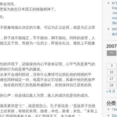
bt
必将会消失。
Dep
经堕落为效忠日本国王的狭隘精神了。
./v
书）
rea
($p
不犹豫地做出决定的力量。可以为正义赴死，或是为正义而
W
板
，脖子就不能端正，手不能动，脚不能站。同样的道理，人
能立足于世。而身为一位武士，即使在礼法、规矩上不能兼
2007
一
怕的环境下，还能保持内心平静来证明。心平气和是勇气的
3
胆的行为则是勇气的爆发。
10
从来不会感到惊讶，没有什么事情可以扰乱他的情绪的平
17
难也同样镇定一对。地震不会让它动摇，风暴中他仍然放声
，他在面对死亡的危险和威胁时，依然保持自己原有的风
24
« 8 月
的心声：你必须以敌人为荣，敌人的成功也是你的成功。
分类
最高要求是“仁”，就是慈悲心。孔子曾说道：“是故君子先慎
! Б
土此有财，有财此有用。德者，本也，财者，末也。”“未有上
Di
“不仁而得国者有之矣；不仁而得天下，未之有也。”