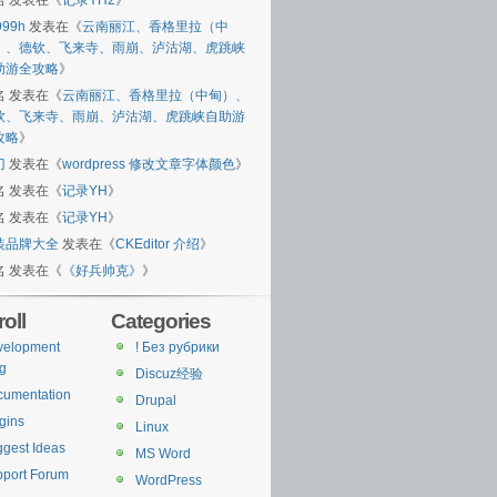
名
发表在《
记录YH2
》
999h
发表在《
云南丽江、香格里拉（中
）、德钦、飞来寺、雨崩、泸沽湖、虎跳峡
助游全攻略
》
名
发表在《
云南丽江、香格里拉（中甸）、
钦、飞来寺、雨崩、泸沽湖、虎跳峡自助游
攻略
》
刀
发表在《
wordpress 修改文章字体颜色
》
名
发表在《
记录YH
》
名
发表在《
记录YH
》
装品牌大全
发表在《
CKEditor 介绍
》
名
发表在《
《好兵帅克》
》
oll
Categories
velopment
! Без рубрики
g
Discuz经验
cumentation
Drupal
gins
Linux
gest Ideas
MS Word
port Forum
WordPress