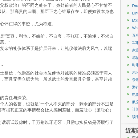
父权政治）的不同之处在于，身处前者的人民是心不甘情不
Dru
服从、那高贵的归顺、那臣下之心维系存在，即便奴役本身也
Lin
MS
心怀仁得的事迹，尤为称道。
Wo
互
是“宽容，利他，不嫉妒，不自夸，不张狂，不逾矩，不求自
恶。”
军
复杂的礼仪体系于是扩展开来，让礼仪做法蔚为风气，以端
家
感
时
”
未
士相信，他崇高的社会地位使他对诚实的标准必须高于商人
，而且无需立据为凭，所以武士的发言极具分量，甚至超越
杂
游
电
的责任与殊荣。
航
个人的名誉，也就是“一个人不灭的部分，剩余的部分不过是
计
何有损其正直的事情都会让人感到羞耻，而羞耻心（廉耻心）
读
的话语诋毁你时，千万别以牙还牙，只需忠实反省是否履行了
近期