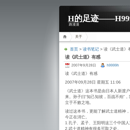
H的足迹——H99
路漫漫
关于
首页
>
读书笔记
> 读《武士道》
读《武士道》有感
2007年9月28日
h9999h
读《武士道》有感
2007年09月28日 星期五 11:06
《武士道》这本书是由日本人新渡户
来。孙子曰“知己知彼，百战不殆”
立于不败之地。
读过这本书，更能了解武士道精神，
今正在消亡。
1.孔子、孟子、王阳明这三个中国
2.武士道精神有很多可取之处。