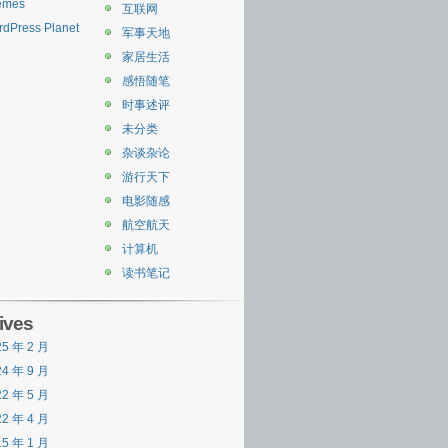
emes
互联网
dPress Planet
军事天地
家居生活
感悟随笔
时事述评
未分类
杂谈杂论
游行天下
电影随感
航空航天
计算机
读书笔记
ives
25 年 2 月
24 年 9 月
22 年 5 月
22 年 4 月
15 年 1 月