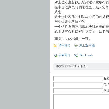
对上位者宣誓效忠是封建制度独有的
在中国儒家思想的伦理里，服从父母
效忠。
武士道把家族的利益与成员的利益视
与生俱来无法抗拒的。
一个牺牲自我意识来成全对君王的奇
武士通常会将诚实诉诸文字，以血向
我觉得，此书值得一读。
读书笔记
武士道 有感
发表评论
Trackback
本文目前尚无任何评论.
昵称
电子
网