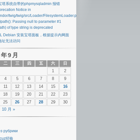
 宝塔系统自带的phpmysqladmin 报错
recation Notice in
endor/twig/twig/src/Loader/FilesystemLoader.php#40
lpath(): Passing null to parameter #1
ath) of type string is deprecated
SL Debian 安装宝塔面板，根据提示内网面
地址无法访问
 年 9 月
二
三
四
五
六
日
1
2
4
5
6
7
8
9
11
12
13
14
15
16
18
19
20
21
22
23
25
26
27
28
29
30
10 月 »
ез рубрики
scuz经验