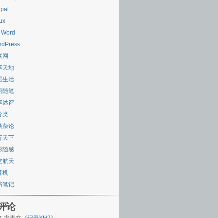
pal
ux
 Word
rdPress
联网
事天地
居生活
悟随笔
事述评
分类
谈杂论
行天下
影随感
空航天
算机
书笔记
评论