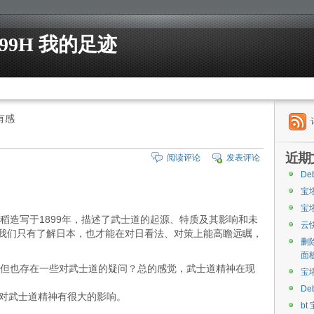
99H 我的足迹
有感
近期
阅读评论
发表评论
De
宝
宝
稻造写于1899年，描述了武士道的起源、特质及其影响和未
云
，我们只有了解日本，也才能在对日看法、对策上能高瞻远瞩，
删
面
但也存在一些对武士道的疑问？总的感觉，武士道精神在现
宝
De
人对武士道精神有很大的影响。
bt