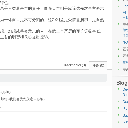
匿
特色。
h9
亲是人类最基本的责任，而在日本则是应该优先对皇室表示
甸
自
为一体而且是不可分割的。这种利益是受情意捆绑，是自然
匿
德
想、幻想或善变意志的人，在武士个严厉的评价等极甚低。
全
主君的明智和良心提出控诉。
小
匿
匿
童
Trackbacks (0)
评论 (0)
匿
Blogr
De
 (必填)
Blo
邮箱 (我们会为您保密) (必填)
Do
址
Plu
Sug
Sup