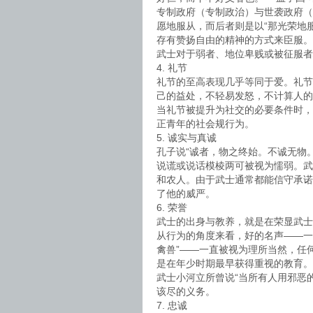
专制政府（专制政治）与世袭政府（
愿地服从，而后者则是以“那光荣地
存有赞扬自由的精神的方式来臣服。
武士对于弱者、地位卑贱或被征服者
4. 礼节
礼节的至高表现几乎等同于爱。礼节
己的益处，不轻易发怒，不计算人的
当礼节被提升为社交的必要条件时，
正青年的社会规行为。
5. 诚实与真诚
孔子说“诚者，物之终始。不诚无物。
说谎或说话模棱两可被视为懦弱。武
和农人。由于武士通常都能信守承诺
了他的威严。
6. 荣誉
武士的出身与教养，就是在荣显武士
从行为的角度来看，好的名声——一
禽兽”——一直被视为理所当然，任
是在年少时期最早获得重视的教育。
武士小河立所曾说“当所有人用邪恶
该尽的义务。
7. 忠诚