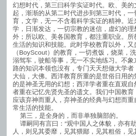
幻想时代，第三曰科学实证时代。欧、美的
起，渐渐的从第二时代进步到第三时代，一
育，文学，无一不含着科学实证的精神。近
学，日渐发达，一切宗教的迷信，虚幻的理
外；所以欧、美各国教育，都注重职业。所
生活的知识和技能。此时学校教育以外，又
（BoyScout）的教育，一切煮饭，烧菜
溺驾车，驶船等事，无一不实地练习。不象
路的知识本领也没有，专门天天想做大学者
大仙，大佛。西洋教育所重的是世俗日用的
的是神圣无用的幻想；西洋学者重在直观自
者重在记忆先贤先圣的遗文。我们中国教育
应该弃神而重人，弃神圣的经典与幻想而重
常生活的技能。
第三，是全身的，而非单独脑部的。
谭嗣同有言曰：“观中国人之体貌，亦有
人，则见其委靡，见其猥鄙，见其粗俗，见