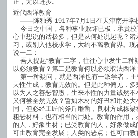
正，无以进步。
近代西洋教育
——陈独秀 1917年7月1日在天津南开学
今日之中国，各种事业败坏已极，承贵校
心中想说的话极多，但是从何处说起呢？诸
习，或别入他校求学，大约不离教育界。现
说一二：
吾人提起“教育”二字，往往心中发生二种
以必须教育？第二是教育何以必须取法西洋
第一种疑问，就是西洋也有一派学者，主
天性生成，教育无效的。但是此种偏见，多
以为人之善恶智愚，生来本性的力量诚然不
又何尝全然无效？譬如木材的好丑和用处大
同，但必经工匠的斧斤雕凿，良材方成栋梁
粗恶材料，也有相当的用处。教育的作用，
的人，好象生材；已受教育的人，好象做成
可由教育完全发展；人类的恶点；也可由教