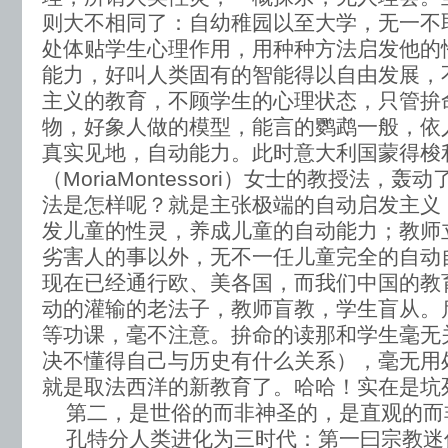
则大不相同了：自幼稚园以至大学，无一不
处体贴学生心理作用，用种种方法启发他的
能力，好叫人类固有的智能得以自由发展，
主义的教育，不顾学生的心理状态，只管拚
物，好象人做的模型，能言的鹦鹉一般，依
真实见地，自动能力。此时意大利国蒙得梭
（MoriaMontessori）女士的教授法，
法是怎样呢？就是主张极端的自动启发主义
发儿童的性灵，养成儿童的自动能力；教师
劣害人的事以外，无不一任儿童完全的自动
现在已经通行欧、美各国，而我们中国的教
动的灌输的老法子，教师盲教，学生盲从。
等功课，毫不注意。拚命的读那和学生毫无
决不懂得自己与历史有什么关系），毫无用
就是取法西洋的新教育了。哈哈！实在是坑
第二，是世俗的而非神圣的，是直观的而
孔特分人类进化为三时代：第一曰宗教迷