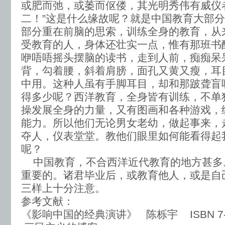
或肥而弛，或萎而伛偻，其光明秀伟有威仪
二！”这是什么缘故呢？就是中国教育大部
部分重在前脑的思索，训练全身的教育，从
受教育的人，身体还壮实一点，惟有那班书
咿唔唔摇头摆脑的读书，走到人前，痴痴呆
背，勾着腰，斜着肩膀，面孔又黄又瘦，耳
中用。这种人虽有手脚耳目，却和那跛聋盲
得多少呢？西洋教育，全身皆有训练，不单
操发展全身的力量，又有图画和各种游戏，
能力。所以他们无论男女老幼，做起事来，
夺人，仪表堂堂。教他们眼里如何能看得起
呢？
中国教育，不合西洋近代教育的地方甚多
重要的。诸君毕业后，或教育他人，或是自
三样上十分注意。
参考文献：
《影响中国的经典演讲》 陈栎宇 ISBN 7-8067