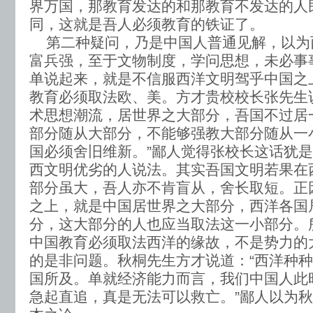
界万国，那教育发达的和那教育不发达的人
同，这就是吾人必须教育的铁证了。
第二种疑问，乃是中国人普通见解，以为
富兵强，至于文物制度，学问思想，未必事
单说起来，就是不信服西洋文明驾乎中国之
教育必须取法欧、美。方才贵校校长张先生
术思想潮流，居世界之大部分，吾国不过居
部分随从大部分，不能够强教大部分随从一
国必须舍旧维新。”鄙人觉得张校长这话犹
西文明优劣的人说法。其实吾国文明若果在
部分虽大，吾人亦不肯盲从，舍长取短。正
之上，就是中国居世界之大部分，西洋各国
分，这大部分的人也应当取法这一小部分。
中国教育必须取法西洋的缘故，不是势力的
的是非问题。秋桐先生方才说道：“西洋种
国所及。单就经济能力而言，我们中国人此
急起直追，真是无法可以救亡。”鄙人以为