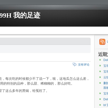
99H 我的足迹
近期
De
没有评论
宝
宝
云
每次吃的时候都少不了说一下，唉，这地瓜怎么这么差，
用的特别的品种，那么甜、稀糊糊的，那么好吃。
删
面
了这么多年的黑锅，给冤枉了。
宝
De
bt