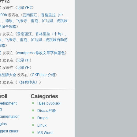
评论
名
发表在《
记录YH2
》
999h
发表在《
云南丽江、香格里拉（中
）、德钦、飞来寺、雨崩、泸沽湖、虎跳峡
助游全攻略
》
名
发表在《
云南丽江、香格里拉（中甸）、
钦、飞来寺、雨崩、泸沽湖、虎跳峡自助游
攻略
》
刀
发表在《
wordpress 修改文章字体颜色
》
名
发表在《
记录YH
》
名
发表在《
记录YH
》
装品牌大全
发表在《
CKEditor 介绍
》
名
发表在《
《好兵帅克》
》
oll
Categories
velopment
! Без рубрики
g
Discuz经验
cumentation
Drupal
gins
Linux
gest Ideas
MS Word