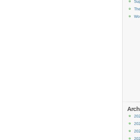
Sup
Th
Wor
Arch
20
20
20
20