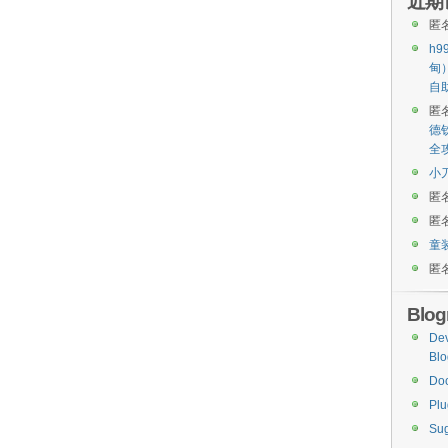
近期
匿
h9
甸
自
匿
德
全
小
匿
匿
童
匿
Blogr
De
Blo
Do
Plu
Sug