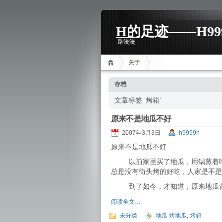
H的足迹——H99
路漫漫
关于
存档
文章标签 ‘烤箱’
原来不是地瓜不好
2007年3月3日
h9999h
原来不是地瓜不好
以前家里买了地瓜，用锅蒸着吃，
总是没有街头烤的好吃，人家是不是
到了如今，才知道，原来地瓜背
阅读全文…
未分类
地瓜 烤地瓜
,
烤箱