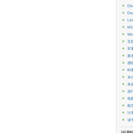
Di
Dru
Lin
MS
Wo
互
军
家
感
时
未
杂
游
电
航
计
读