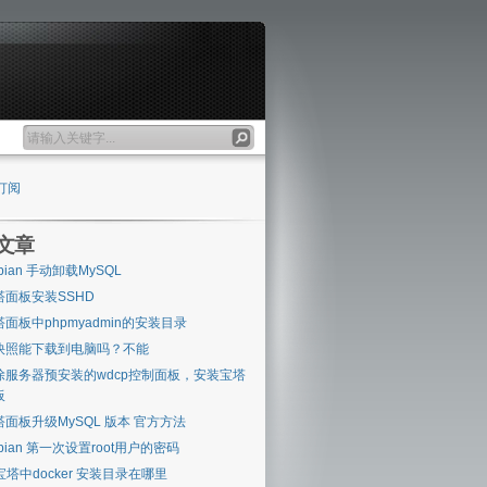
订阅
文章
bian 手动卸载MySQL
塔面板安装SSHD
塔面板中phpmyadmin的安装目录
快照能下载到电脑吗？不能
除服务器预安装的wdcp控制面板，安装宝塔
板
塔面板升级MySQL 版本 官方方法
bian 第一次设置root用户的密码
 宝塔中docker 安装目录在哪里