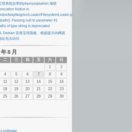
 宝塔系统自带的phpmysqladmin 报错
recation Notice in
endor/twig/twig/src/Loader/FilesystemLoader.php#40
lpath(): Passing null to parameter #1
ath) of type string is deprecated
SL Debian 安装宝塔面板，根据提示内网面
地址无法访问
 年 8 月
二
三
四
五
六
日
1
2
4
5
6
7
8
9
11
12
13
14
15
16
18
19
20
21
22
23
25
26
27
28
29
30
ез рубрики