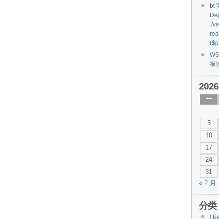
bt
Dep
./v
rea
($p
W
板
2026
一
3
10
17
24
31
« 2 月
分类
! Б