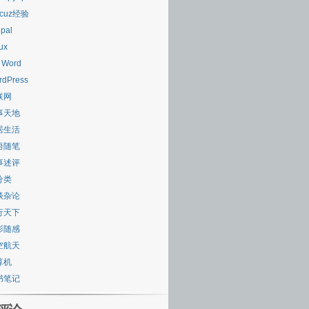
scuz经验
pal
ux
 Word
rdPress
联网
事天地
居生活
悟随笔
事述评
分类
谈杂论
行天下
影随感
空航天
算机
书笔记