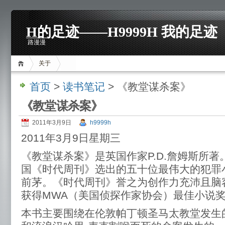
H的足迹——H9999H 我的足迹
路漫漫
关于
首页
>
读书笔记
> 《教堂谋杀案》
《教堂谋杀案》
2011年3月9日
h9999h
2011年3月9日星期三
《教堂谋杀案》是英国作家P.D.詹姆斯所著。
国《时代周刊》选出的五十位最伟大的犯罪
前茅。《时代周刊》誉之为创作力充沛且脑
获得MWA（美国侦探作家协会）最佳小说
本书主要围绕在伦敦帕丁顿圣马太教堂发生