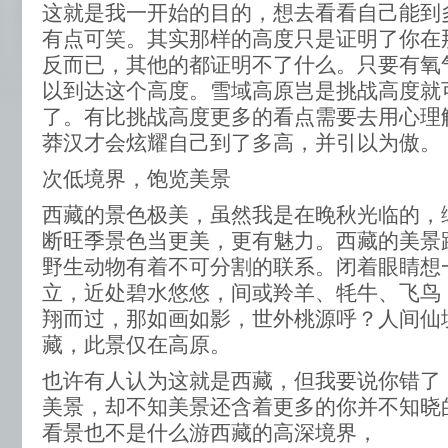
这就是我一开始的目的，想去看看自己能到
有点可笑。其实那样的高度只是证明了你在
反而已，其他的都证明不了什么。只要有氧
以到达这个高度。雪域高原岂是挑战高度就
了。有比挑战高度更多的看点需要去用心理
莽汉才会炫耀自己到了多高，并引以为傲。
次低境界，饱览美景
西藏的景色极美，虽然我是在晚秋光临的，
断旺季景色当更美，更有魅力。西藏的美景
野生动物有着不可分割的联系。闭着眼睛想
立，近处碧水悠悠，间或羚羊、牦牛、飞鸟
翔而过，那如画如影，世外桃源呼？人间仙
藏，此景仅在高原。
也许有人认为这就是西藏，但我要说你错了
美景，却不知美景还含着更多的你并不知晓
看景也不是什么游西藏的高深境界，