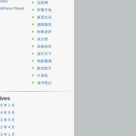
emes
互联网
dPress Planet
军事天地
家居生活
感悟随笔
时事述评
未分类
杂谈杂论
游行天下
电影随感
航空航天
计算机
读书笔记
ives
25 年 2 月
24 年 9 月
22 年 5 月
22 年 4 月
15 年 1 月