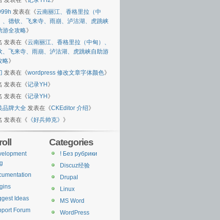
名
发表在《
记录YH2
》
999h
发表在《
云南丽江、香格里拉（中
）、德钦、飞来寺、雨崩、泸沽湖、虎跳峡
助游全攻略
》
名
发表在《
云南丽江、香格里拉（中甸）、
钦、飞来寺、雨崩、泸沽湖、虎跳峡自助游
攻略
》
刀
发表在《
wordpress 修改文章字体颜色
》
名
发表在《
记录YH
》
名
发表在《
记录YH
》
装品牌大全
发表在《
CKEditor 介绍
》
名
发表在《
《好兵帅克》
》
oll
Categories
velopment
! Без рубрики
g
Discuz经验
cumentation
Drupal
gins
Linux
gest Ideas
MS Word
port Forum
WordPress