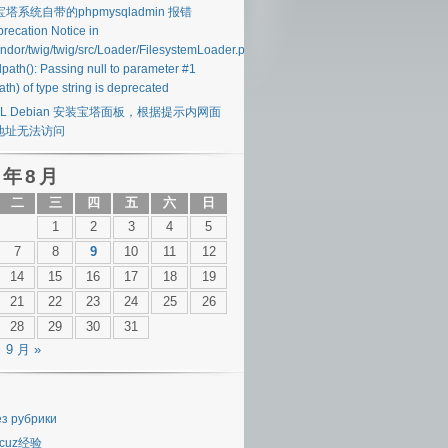
 宝塔系统自带的phpmysqladmin 报错
recation Notice in
endor/twig/twig/src/Loader/FilesystemLoader.php#40
lpath(): Passing null to parameter #1
ath) of type string is deprecated
SL Debian 安装宝塔面板，根据提示内网面
地址无法访问
 年 8 月
二
三
四
五
六
日
1
2
3
4
5
7
8
9
10
11
12
14
15
16
17
18
19
21
22
23
24
25
26
28
29
30
31
9 月 »
ез рубрики
scuz经验