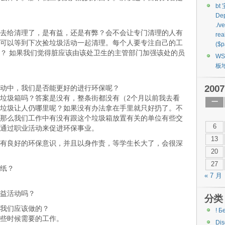
bt
Dep
./v
去给清理了，是有益，还是有弊？会不会让专门清理的人有
rea
可以等到下次捡垃圾活动一起清理。每个人要专注自己的工
($p
？ 如果我们觉得脏应该由该处卫生的主管部门加强该处的员
W
板
2007
动中，我们是否能更好的进行环保呢？
垃圾箱吗？答案是没有，整条街都没有（2个月以前我去看
一
垃圾让人仍哪里呢？如果没有办法拿在手里就只好扔了。不
那么我们工作中有没有跟这个垃圾箱放置有关的单位有些交
6
通过职业活动来促进环保事业。
13
有良好的环保意识，并且以身作责，等学生长大了，会很深
20
27
纸？
« 7 月
益活动吗？
分类
我们应该做的？
! Б
些时候需要的工作。
Di