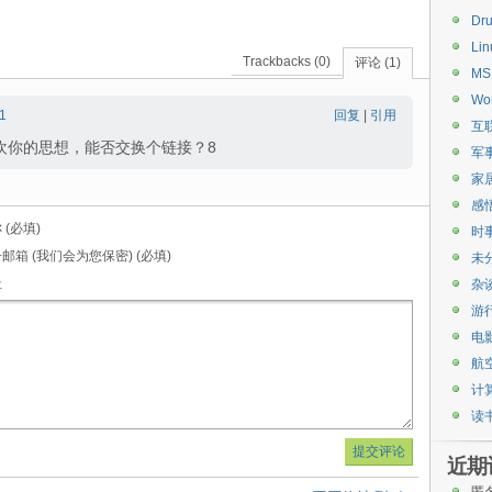
Dru
Lin
Trackbacks (0)
评论 (1)
MS
Wo
1
回复
|
引用
互
欢你的思想，能否交换个链接？8
军
家
感
 (必填)
时
邮箱 (我们会为您保密) (必填)
未
址
杂
游
电
航
计
读
近期