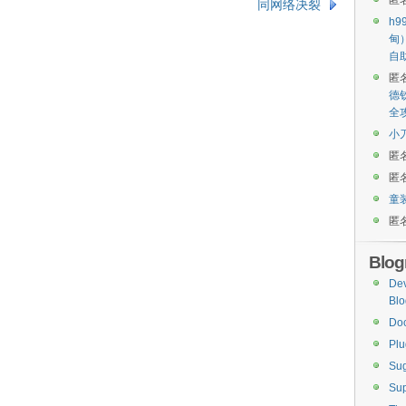
匿
同网络决裂
h9
甸
自
匿
德
全
小
匿
匿
童
匿
Blogr
De
Blo
Do
Plu
Sug
Sup