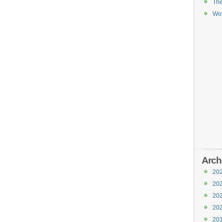
Th
Wor
Arch
20
20
20
20
20