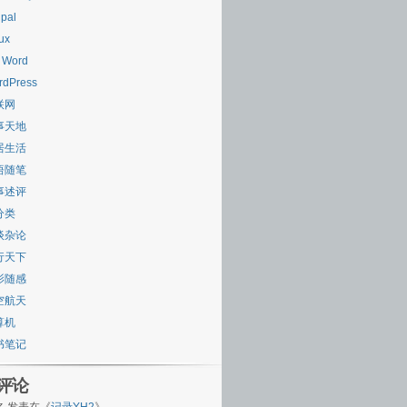
pal
ux
 Word
rdPress
联网
事天地
居生活
悟随笔
事述评
分类
谈杂论
行天下
影随感
空航天
算机
书笔记
评论