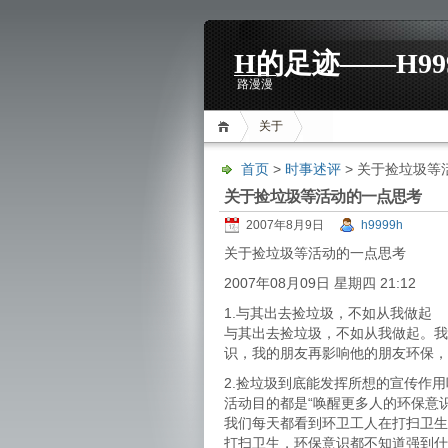
H的足迹——H99
路漫漫
关于
首页
>
时事述评
> 关于捡垃圾等
关于捡垃圾等活动的一点思考
2007年8月9日
h9999h
关于捡垃圾等活动的一点思考
2007年08月09日 星期四 21:12
1.与其出去捡垃圾，不如从我做起
与其出去捡垃圾，不如从我做起。我
识，我的朋友再影响他的朋友环保，
2.捡垃圾到底能发挥所想的宣传作用
活动目的都是“唤醒更多人的环保意
我们每天都看到环卫工人在打扫卫生
打扫卫生，环保意识都不知道强到什