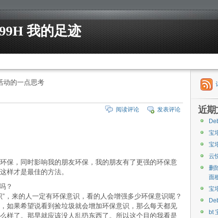
99H 我的足迹
活动的一点思考
近期
阅读评论
发表评论
De
宝
宝
云
环保，同时影响我的朋友环保，我的朋友有了更强的环保意
删
这样才是最佳的方法。
面
吗？
宝
识”，来的人一定有环保意识，看的人会增强多少环保意识呢？
De
，如果希望说看到捡垃圾就会增加环保意识，那么每天都见
bt
么样了。那早就应该没人乱扔东西了。所以这个目的我看是