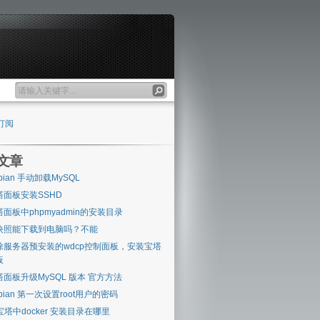
订阅
文章
bian 手动卸载MySQL
塔面板安装SSHD
塔面板中phpmyadmin的安装目录
快照能下载到电脑吗？不能
除服务器预安装的wdcp控制面板，安装宝塔
板
塔面板升级MySQL 版本 官方方法
bian 第一次设置root用户的密码
 宝塔中docker 安装目录在哪里