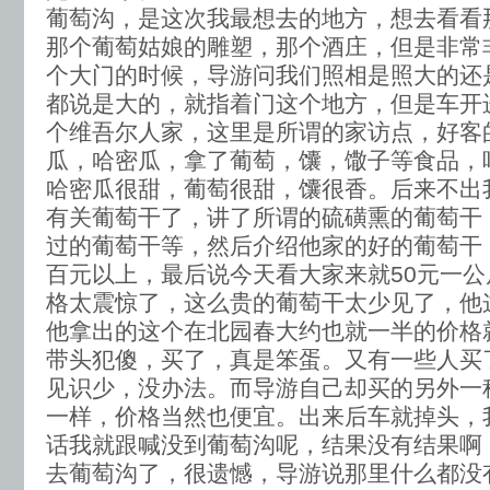
葡萄沟，是这次我最想去的地方，想去看看
那个葡萄姑娘的雕塑，那个酒庄，但是非常
个大门的时候，导游问我们照相是照大的还
都说是大的，就指着门这个地方，但是车开
个维吾尔人家，这里是所谓的家访点，好客
瓜，哈密瓜，拿了葡萄，馕，馓子等食品，
哈密瓜很甜，葡萄很甜，馕很香。后来不出
有关葡萄干了，讲了所谓的硫磺熏的葡萄干
过的葡萄干等，然后介绍他家的好的葡萄干
百元以上，最后说今天看大家来就50元一
格太震惊了，这么贵的葡萄干太少见了，他
他拿出的这个在北园春大约也就一半的价格
带头犯傻，买了，真是笨蛋。又有一些人买
见识少，没办法。而导游自己却买的另外一
一样，价格当然也便宜。出来后车就掉头，
话我就跟喊没到葡萄沟呢，结果没有结果啊
去葡萄沟了，很遗憾，导游说那里什么都没