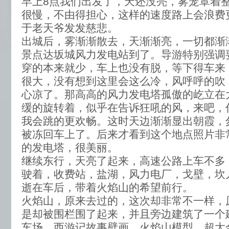
早上8点我们出发了，天还没亮，雾笼罩着
很慢，不由得担心，这样的速度路上会浪费
于老天爷发发慈悲。
出城后，雾渐渐散去，天渐渐亮，一切都渐
景点达坂城风力发电站到了。导游特别强调
穿的本来就少，车上也没有脱，等下得车来
很大，没有想到这里会这么冷，风呼呼的吹
心凉了。那高高的风力发电塔孤傲的屹立在
缓的旋转着，似乎在告诉狂吼的风，来吧，
我会跳的更欢畅。这时天边渐渐显出朝霞，
被冻回车上了。后来才看到这个地点照片非
的发电塔，很美丽。
继续东行，天亮了起来，高速公路上车不多
驶着，收费站，盐湖，风力电厂，戈壁，坎
逝在车后，带着火焰山的希望前行。
火焰山，原来去过的，这次却非常不一样，
是却被围栏围了起来，并且旁边建筑了一个
车场、西游记故事壁画、火焰山模型、超大