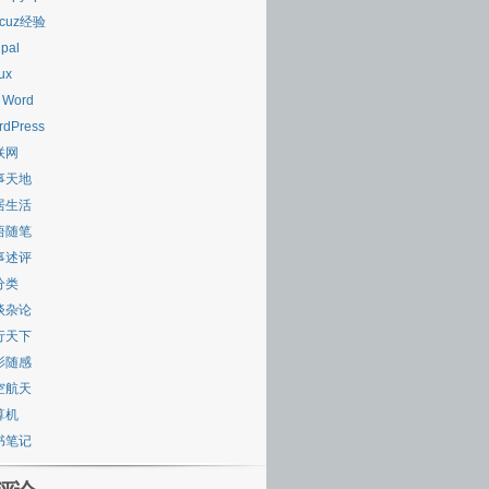
scuz经验
pal
ux
 Word
rdPress
联网
事天地
居生活
悟随笔
事述评
分类
谈杂论
行天下
影随感
空航天
算机
书笔记