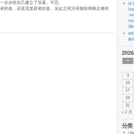
一步步给自己建立了坟墓。可悲。
bt
者的血，还是流复辟者的血。吴起之死没有能给商鞅足够的
Dep
./v
rea
($p
W
板
2026
一
3
10
17
24
31
« 2 月
分类
! Б