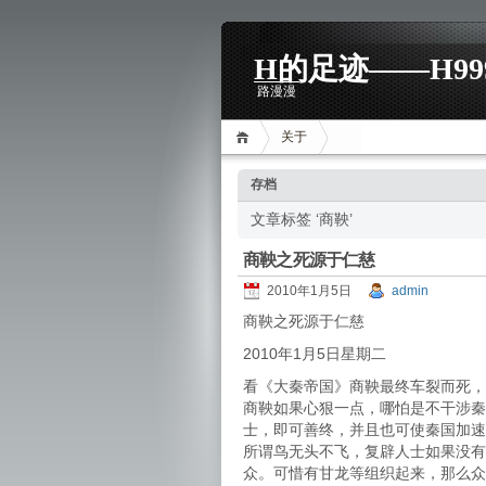
H的足迹——H99
路漫漫
关于
存档
文章标签 ‘商鞅’
商鞅之死源于仁慈
2010年1月5日
admin
商鞅之死源于仁慈
2010年1月5日星期二
看《大秦帝国》商鞅最终车裂而死，
商鞅如果心狠一点，哪怕是不干涉秦
士，即可善终，并且也可使秦国加速
所谓鸟无头不飞，复辟人士如果没有
众。可惜有甘龙等组织起来，那么众