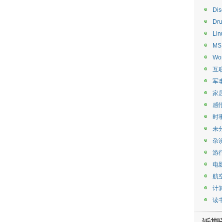
Di
Dru
Lin
MS
Wo
互
军
家
感
时
未
杂
游
电
航
计
读