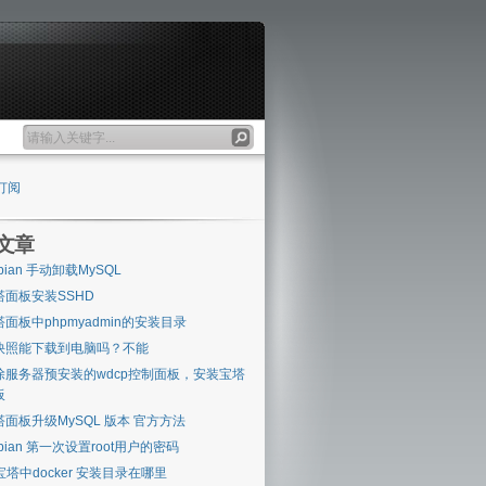
订阅
文章
bian 手动卸载MySQL
塔面板安装SSHD
塔面板中phpmyadmin的安装目录
快照能下载到电脑吗？不能
除服务器预安装的wdcp控制面板，安装宝塔
板
塔面板升级MySQL 版本 官方方法
bian 第一次设置root用户的密码
 宝塔中docker 安装目录在哪里