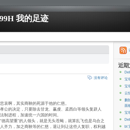
99H 我的足迹
近期
De
没有评论
宝
宝
云
删
悲哀啊，其实商鞅的死源于他的仁慈。
面
孝公的决定，只要除去甘龙、赢虔、孟西白等领头复辟人
宝
法制进程，加速统一六国的时间。
De
“德高望重”的人领头，就是无头苍蝇，就算乱飞也是乌合之
人齐力，加之商鞅等的仁慈，退让到让这些人复职，权利越
bt