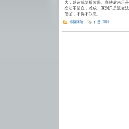
大，越造成复辟效果。商鞅后来只是
变法不留血，难成。区别只是流变法
借鉴，不得不叹息。
感悟随笔
仁慈
,
商鞅