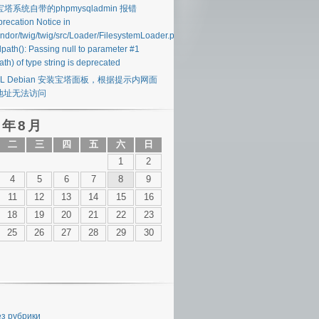
 宝塔系统自带的phpmysqladmin 报错
recation Notice in
endor/twig/twig/src/Loader/FilesystemLoader.php#40
lpath(): Passing null to parameter #1
ath) of type string is deprecated
SL Debian 安装宝塔面板，根据提示内网面
地址无法访问
 年 8 月
二
三
四
五
六
日
1
2
4
5
6
7
8
9
11
12
13
14
15
16
18
19
20
21
22
23
25
26
27
28
29
30
ез рубрики