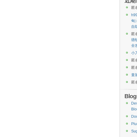
近期
匿
h9
甸
自
匿
德
全
小
匿
匿
童
匿
Blogr
De
Blo
Do
Plu
Sug