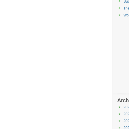
Sup
Th
Wor
Arch
20
20
20
20