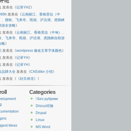
评论
名
发表在《
记录YH2
》
999h
发表在《
云南丽江、香格里拉（中
）、德钦、飞来寺、雨崩、泸沽湖、虎跳峡
助游全攻略
》
名
发表在《
云南丽江、香格里拉（中甸）、
钦、飞来寺、雨崩、泸沽湖、虎跳峡自助游
攻略
》
刀
发表在《
wordpress 修改文章字体颜色
》
名
发表在《
记录YH
》
名
发表在《
记录YH
》
装品牌大全
发表在《
CKEditor 介绍
》
名
发表在《
《好兵帅克》
》
oll
Categories
velopment
! Без рубрики
g
Discuz经验
cumentation
Drupal
gins
Linux
gest Ideas
MS Word