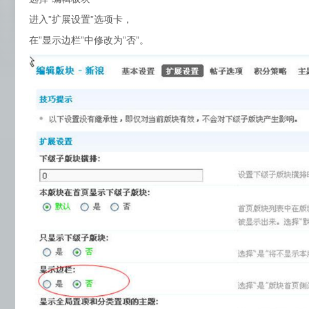
进入”扩展设置”选项卡，
在”显示边栏”中修改为”否”。